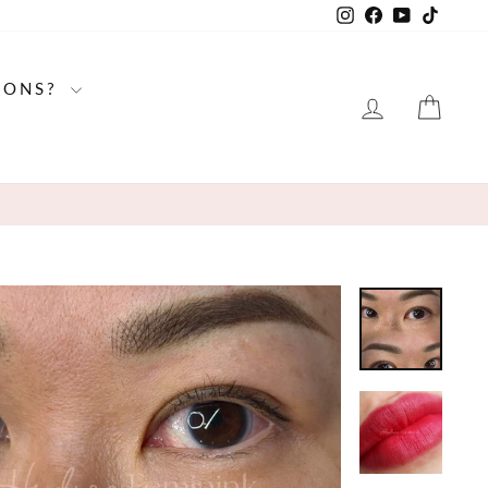
Instagram
Facebook
YouTube
TikTo
IONS?
LOG IN
CAR