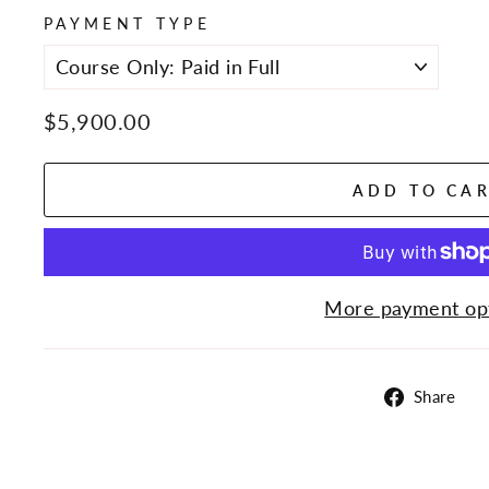
PAYMENT TYPE
Regular
$5,900.00
price
ADD TO CA
More payment op
S
Share
o
F