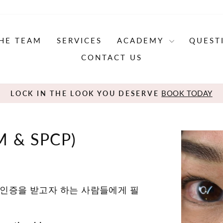
HE TEAM
SERVICES
ACADEMY
QUEST
CONTACT US
BOOK TODAY
LOCK IN THE LOOK YOU DESERVE
Pause
slideshow
 & SPCP)
 인증을 받고자 하는 사람들에게 필